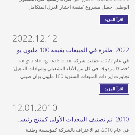
الوطني. حصل مشروع 'منصة اختبار العزل المتكامل
والتطبيق الهندسي 1200 كيلو فولت' الذي شاركت فيه
اقرأ المزيد
الشركة بالبحث والتطوير، على الجائزة الثالثة لشركة الشبكة
الحكومية
2022.12.12
2022: طفرة في المبيعات بقيمة 100 مليون يوان صيني، والقوة الشاملة ترتقي إلى مستوى جديد
في عام 2022، حققت شركة Jiangsu Shenghua Electric
'حصادًا مزدوجًا' في كل من الأداء التشغيلي وشهادات التأهيل:
تجاوزت إيرادات المبيعات السنوية 100 مليون يوان صيني
لأول مرة، مما يشير إلى تعزيز كبير في القدرة التنافسية
اقرأ المزيد
للشركة في السوق وتقدير العملاء.
12.01.2010
2010: تم تصنيف المعدات الأولى كمنتج رئيسي على مستوى المقاطعة، واكتسبت القوة التقنية اعترافًا رسميًا
في عام 2010، تم الاعتراف بالشركة كمؤسسة وطنية