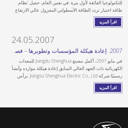
للتكنولوجيا الفائقة لأول مرة. في نفس العام، حصل 'نظام
طاقة اختبار تردد الطاقة الأسطواني المعزول عالي الارتفاع
2250 كيلو فولت/4500 كيلو فولت أمبير في الهواء الطلق'
اقرأ المزيد
على أول شهادة لمنتج المعدات الرئيسية في مقاطعة
جيانغسو. هذين الشرفين لا
24.05.2007
2007: إعادة هيكلة المؤسسات وتطويرها – فصل جديد من التنمية المتخصصة
في مايو 2007، أكمل مصنع Jiangdu Shenghua للمعدات
الكهربائية ذات الجهد العالي السابق إعادة هيكلة موارده وأنشأ
رسميًا شركة Jiangsu Shenghua Electric Co., Ltd. برأس
مال مسجل قدره 51 مليون يوان صيني. كان عملها الأساسي
اقرأ المزيد
هو البحث والتطوير والإنتاج والمبيعات